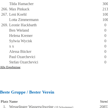
Tilda Hamacher
30
266.
Max Pinkack
21
267.
Leni Koehl
10
Lotta Zimmermann
10
269.
Leonie Hackbarth
0
Ben Wieland
0
Helena Kremer
0
Sylwia Wycisk
0
x x
0
Alessa Bücker
0
Paul Ozarchevici
0
Stefan Ozarchevici
0
Alle Ergebnisse
Beste Gruppe / Bester Verein
Platz
Name
Strec
1.
Wesselinger Wasserschweine
2085
(19 Schwimmer)