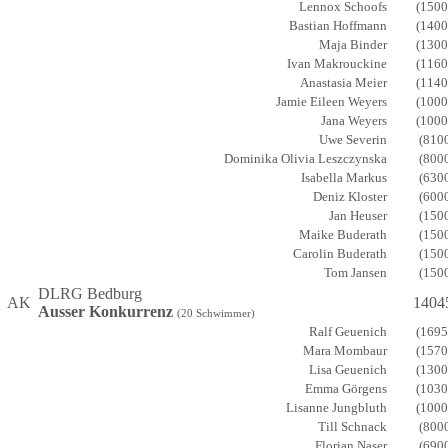
Lennox Schoofs
(1500
Bastian Hoffmann
(1400
Maja Binder
(1300
Ivan Makrouckine
(1160
Anastasia Meier
(1140
Jamie Eileen Weyers
(1000
Jana Weyers
(1000
Uwe Severin
(810
Dominika Olivia Leszczynska
(800
Isabella Markus
(630
Deniz Kloster
(600
Jan Heuser
(150
Maike Buderath
(150
Carolin Buderath
(150
Tom Jansen
(150
DLRG Bedburg
AK
1404
Ausser Konkurrenz
(20 Schwimmer)
Ralf Geuenich
(1695
Mara Mombaur
(1570
Lisa Geuenich
(1300
Emma Görgens
(1030
Lisanne Jungbluth
(1000
Till Schnack
(800
Florian Naser
(690