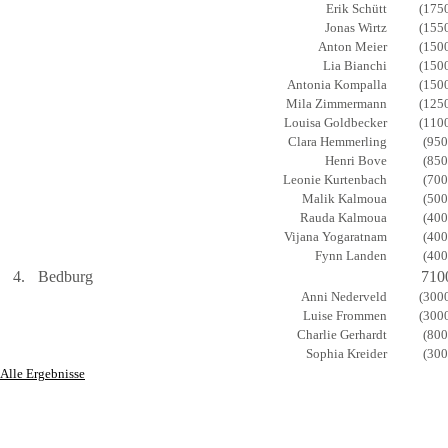
Erik Schütt
(175
Jonas Wirtz
(155
Anton Meier
(150
Lia Bianchi
(150
Antonia Kompalla
(150
Mila Zimmermann
(125
Louisa Goldbecker
(110
Clara Hemmerling
(950
Henri Bove
(850
Leonie Kurtenbach
(700
Malik Kalmoua
(500
Rauda Kalmoua
(400
Vijana Yogaratnam
(400
Fynn Landen
(400
4.
Bedburg
710
Anni Nederveld
(300
Luise Frommen
(300
Charlie Gerhardt
(800
Sophia Kreider
(300
Alle Ergebnisse