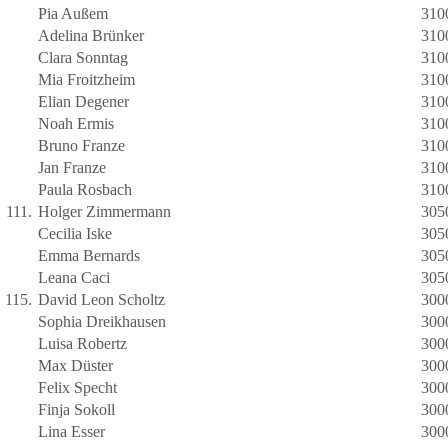
Pia Außem
310
Adelina Brünker
310
Clara Sonntag
310
Mia Froitzheim
310
Elian Degener
310
Noah Ermis
310
Bruno Franze
310
Jan Franze
310
Paula Rosbach
310
111.
Holger Zimmermann
305
Cecilia Iske
305
Emma Bernards
305
Leana Caci
305
115.
David Leon Scholtz
300
Sophia Dreikhausen
300
Luisa Robertz
300
Max Düster
300
Felix Specht
300
Finja Sokoll
300
Lina Esser
300