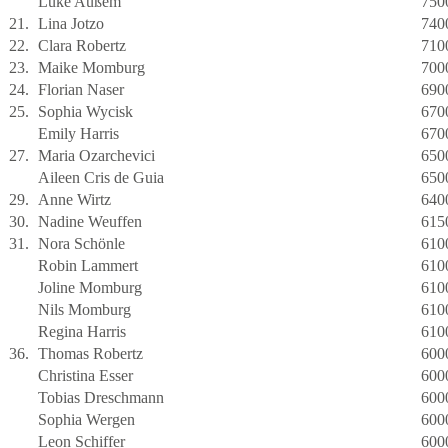
Luke Außem
750
21.
Lina Jotzo
740
22.
Clara Robertz
710
23.
Maike Momburg
700
24.
Florian Naser
690
25.
Sophia Wycisk
670
Emily Harris
670
27.
Maria Ozarchevici
650
Aileen Cris de Guia
650
29.
Anne Wirtz
640
30.
Nadine Weuffen
615
31.
Nora Schönle
610
Robin Lammert
610
Joline Momburg
610
Nils Momburg
610
Regina Harris
610
36.
Thomas Robertz
600
Christina Esser
600
Tobias Dreschmann
600
Sophia Wergen
600
Leon Schiffer
600