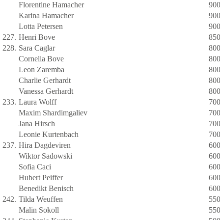
Florentine Hamacher
90
Karina Hamacher
90
Lotta Petersen
90
227.
Henri Bove
85
228.
Sara Caglar
80
Cornelia Bove
80
Leon Zaremba
80
Charlie Gerhardt
80
Vanessa Gerhardt
80
233.
Laura Wolff
70
Maxim Shardimgaliev
70
Jana Hirsch
70
Leonie Kurtenbach
70
237.
Hira Dagdeviren
60
Wiktor Sadowski
60
Sofia Caci
60
Hubert Peiffer
60
Benedikt Benisch
60
242.
Tilda Weuffen
55
Malin Sokoll
55