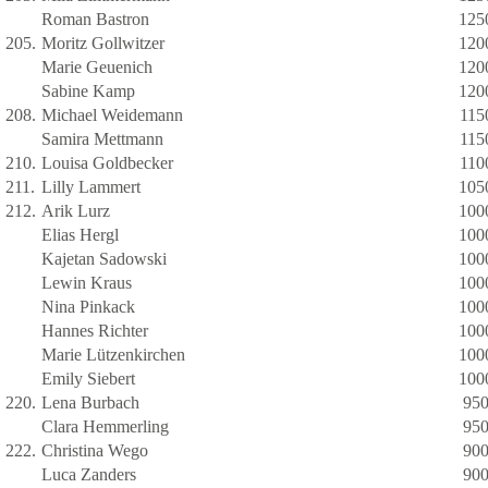
Roman Bastron
125
205.
Moritz Gollwitzer
120
Marie Geuenich
120
Sabine Kamp
120
208.
Michael Weidemann
115
Samira Mettmann
115
210.
Louisa Goldbecker
110
211.
Lilly Lammert
105
212.
Arik Lurz
100
Elias Hergl
100
Kajetan Sadowski
100
Lewin Kraus
100
Nina Pinkack
100
Hannes Richter
100
Marie Lützenkirchen
100
Emily Siebert
100
220.
Lena Burbach
95
Clara Hemmerling
95
222.
Christina Wego
90
Luca Zanders
90