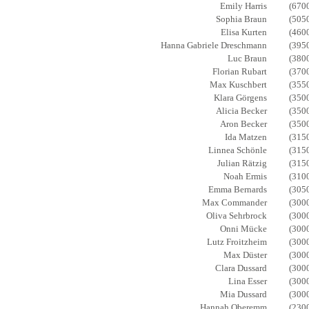
Emily Harris
(670
Sophia Braun
(505
Elisa Kurten
(460
Hanna Gabriele Dreschmann
(395
Luc Braun
(380
Florian Rubart
(370
Max Kuschbert
(355
Klara Görgens
(350
Alicia Becker
(350
Aron Becker
(350
Ida Matzen
(315
Linnea Schönle
(315
Julian Rätzig
(315
Noah Ermis
(310
Emma Bernards
(305
Max Commander
(300
Oliva Sehrbrock
(300
Onni Mücke
(300
Lutz Froitzheim
(300
Max Düster
(300
Clara Dussard
(300
Lina Esser
(300
Mia Dussard
(300
Hannah Oberemm
(230