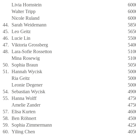
Livia Hornstein
600
Walter Tripp
600
Nicole Ruland
600
44.
Sarah Weidemann
585
45.
Leo Geitz
565
46.
Lucie Lin
550
47.
Viktoria Grossberg
540
48.
Lara-Sofie Rossetton
510
Mina Rosewig
510
50.
Sophia Braun
505
51.
Hannah Wycisk
500
Ria Geitz
500
Leonie Degener
500
54.
Sebastian Wycisk
490
55.
Hanna Wolff
475
Amelie Zander
475
57.
Elisa Kurten
460
58.
Ben Röhnert
450
59.
Sophia Zimmermann
425
60.
Yiling Chen
405