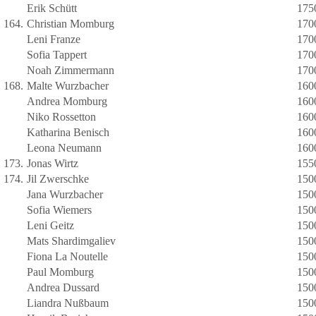
Erik Schütt
175
164.
Christian Momburg
170
Leni Franze
170
Sofia Tappert
170
Noah Zimmermann
170
168.
Malte Wurzbacher
160
Andrea Momburg
160
Niko Rossetton
160
Katharina Benisch
160
Leona Neumann
160
173.
Jonas Wirtz
155
174.
Jil Zwerschke
150
Jana Wurzbacher
150
Sofia Wiemers
150
Leni Geitz
150
Mats Shardimgaliev
150
Fiona La Noutelle
150
Paul Momburg
150
Andrea Dussard
150
Liandra Nußbaum
150