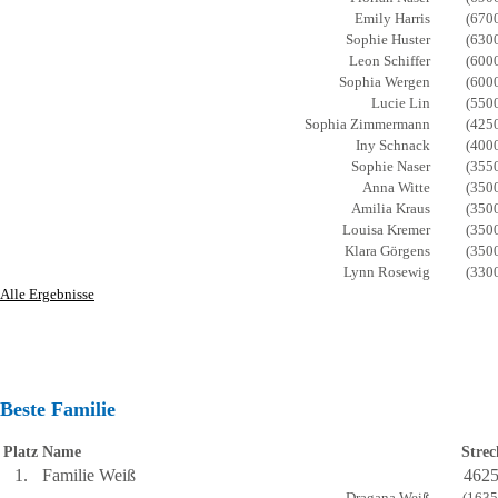
Emily Harris
(670
Sophie Huster
(630
Leon Schiffer
(600
Sophia Wergen
(600
Lucie Lin
(550
Sophia Zimmermann
(425
Iny Schnack
(400
Sophie Naser
(355
Anna Witte
(350
Amilia Kraus
(350
Louisa Kremer
(350
Klara Görgens
(350
Lynn Rosewig
(330
Alle Ergebnisse
Beste Familie
Platz
Name
Strec
1.
Familie Weiß
462