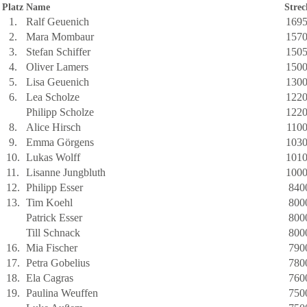
Platz
Name
Strec
1.
Ralf Geuenich
169
2.
Mara Mombaur
157
3.
Stefan Schiffer
150
4.
Oliver Lamers
150
5.
Lisa Geuenich
130
6.
Lea Scholze
122
Philipp Scholze
122
8.
Alice Hirsch
110
9.
Emma Görgens
103
10.
Lukas Wolff
101
11.
Lisanne Jungbluth
100
12.
Philipp Esser
840
13.
Tim Koehl
800
Patrick Esser
800
Till Schnack
800
16.
Mia Fischer
790
17.
Petra Gobelius
780
18.
Ela Cagras
760
19.
Paulina Weuffen
750