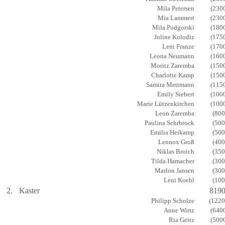
Mila Petersen
(230
Mia Lammert
(230
Mila Podgorski
(180
Joline Kolodiz
(175
Leni Franze
(170
Leona Neumann
(160
Moritz Zaremba
(150
Charlotte Kamp
(150
Samira Mettmann
(115
Emily Siebert
(100
Marie Lützenkirchen
(100
Leon Zaremba
(800
Paulina Sehrbrock
(500
Emilia Heikamp
(500
Lennox Groß
(400
Niklas Broich
(350
Tilda Hamacher
(300
Marlon Jansen
(300
Leni Koehl
(100
2.
Kaster
819
Philipp Scholze
(1220
Anne Wirtz
(640
Ria Geitz
(500