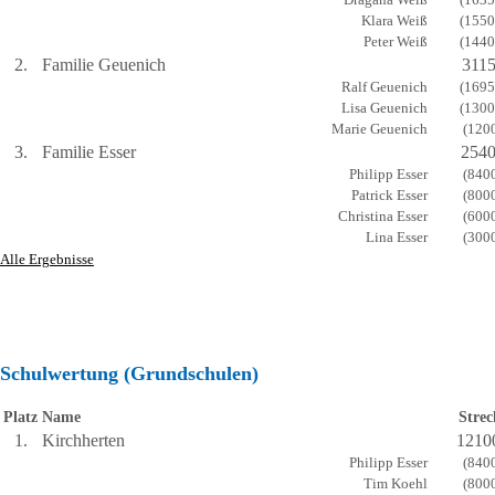
Dragana Weiß
(1635
Klara Weiß
(1550
Peter Weiß
(1440
2.
Familie Geuenich
311
Ralf Geuenich
(1695
Lisa Geuenich
(1300
Marie Geuenich
(120
3.
Familie Esser
254
Philipp Esser
(840
Patrick Esser
(800
Christina Esser
(600
Lina Esser
(300
Alle Ergebnisse
Schulwertung (Grundschulen)
Platz
Name
Strec
1.
Kirchherten
1210
Philipp Esser
(840
Tim Koehl
(800