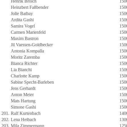
Henrik Broich
150
Heinzbert Faßbender
150
Jolie Batbay
150
Ardita Gashi
150
Samira Vogel
150
Carmen Marienfeld
150
Maxim Bastron
150
Jil Vaessen-Goldbecker
150
Antonia Kompalla
150
Moritz Zaremba
150
Bianca Richter
150
Lia Bianchi
150
Charlotte Kamp
150
Sabine Specht-Barleben
150
Jens Gerhardt
150
Anton Meier
150
Mats Hartung
150
Simone Gashi
150
201.
Ralf Kurtenbach
140
202.
Lena Heibach
130
203.
Mila Zimmermann
125