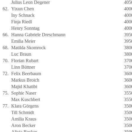
Julius Leon Degener
405
62.
Yixun Chen
400
Iny Schnack
400
Finja Riedl
400
Henry Sonntag
400
66.
Hanna Gabriele Dreschmann
395
Emilia Meier
395
68.
Matilda Skomrock
380
Luc Braun
380
70.
Florian Rubart
370
Linn Büttner
370
72.
Felix Beerbaum
360
Markus Broich
360
Majid Khatibi
360
75.
Sophie Naser
355
Max Kuschbert
355
77.
Klara Görgens
350
Till Schmidt
350
Amilia Kraus
350
Aron Becker
350
Alicia Becker
350