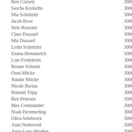
Ben Cornetz
300
Sascha Krekiehn
300
Mia Schnitzler
300
Jacob Bove
300
Nele Rieschel
300
Clara Dussard
300
Mia Dussard
300
Lydia Schnitzler
300
Emma Hemmerich
300
Lutz Froitzheim
300
Renate Schmitz
300
Onni Mücke
300
Natalie Mücke
300
Nicole Burian
300
Hannah Tripp
300
Ben Petersen
300
Max Commander
300
Noah Hemmerling
300
Oliva Sehrbrock
300
Anni Nederveld
300
Anna-Lena Maaßen
300