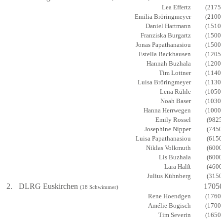
Lea Effertz
(2175
Emilia Bröringmeyer
(2100
Daniel Hartmann
(1510
Franziska Burgartz
(1500
Jonas Papathanasiou
(1500
Estella Backhausen
(1205
Hannah Buzhala
(1200
Tim Lottner
(1140
Luisa Bröringmeyer
(1130
Lena Rühle
(1050
Noah Baser
(1030
Hanna Herrwegen
(1000
Emily Rossel
(982
Josephine Nipper
(745
Luisa Papathanasiou
(615
Niklas Volkmuth
(600
Lis Buzhala
(600
Lara Halft
(460
Julius Kühnberg
(315
2.
DLRG Euskirchen
1705
(18 Schwimmer)
Rene Hoendgen
(1760
Amélie Bogisch
(1700
Tim Severin
(1650