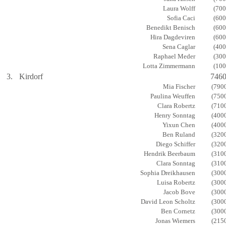
Laura Wolff
(700
Sofia Caci
(600
Benedikt Benisch
(600
Hira Dagdeviren
(600
Sena Caglar
(400
Raphael Meder
(300
Lotta Zimmermann
(100
3.
Kirdorf
746
Mia Fischer
(790
Paulina Weuffen
(750
Clara Robertz
(710
Henry Sonntag
(400
Yixun Chen
(400
Ben Ruland
(320
Diego Schiffer
(320
Hendrik Beerbaum
(310
Clara Sonntag
(310
Sophia Dreikhausen
(300
Luisa Robertz
(300
Jacob Bove
(300
David Leon Scholtz
(300
Ben Cornetz
(300
Jonas Wiemers
(215