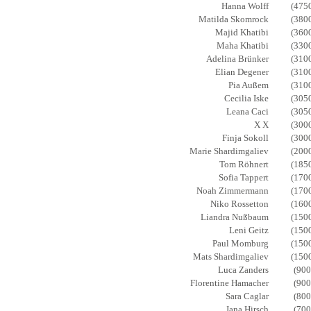
Hanna Wolff
(475
Matilda Skomrock
(380
Majid Khatibi
(360
Maha Khatibi
(330
Adelina Brünker
(310
Elian Degener
(310
Pia Außem
(310
Cecilia Iske
(305
Leana Caci
(305
X X
(300
Finja Sokoll
(300
Marie Shardimgaliev
(200
Tom Röhnert
(185
Sofia Tappert
(170
Noah Zimmermann
(170
Niko Rossetton
(160
Liandra Nußbaum
(150
Leni Geitz
(150
Paul Momburg
(150
Mats Shardimgaliev
(150
Luca Zanders
(900
Florentine Hamacher
(900
Sara Caglar
(800
Jana Hirsch
(700