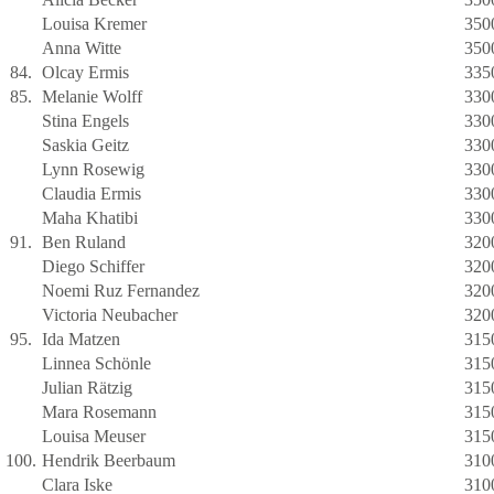
Louisa Kremer
350
Anna Witte
350
84.
Olcay Ermis
335
85.
Melanie Wolff
330
Stina Engels
330
Saskia Geitz
330
Lynn Rosewig
330
Claudia Ermis
330
Maha Khatibi
330
91.
Ben Ruland
320
Diego Schiffer
320
Noemi Ruz Fernandez
320
Victoria Neubacher
320
95.
Ida Matzen
315
Linnea Schönle
315
Julian Rätzig
315
Mara Rosemann
315
Louisa Meuser
315
100.
Hendrik Beerbaum
310
Clara Iske
310