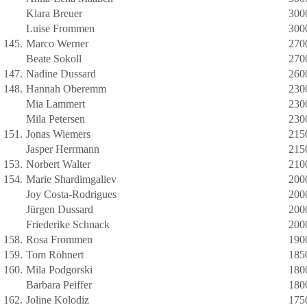
Klara Breuer
300
Luise Frommen
300
145.
Marco Werner
270
Beate Sokoll
270
147.
Nadine Dussard
260
148.
Hannah Oberemm
230
Mia Lammert
230
Mila Petersen
230
151.
Jonas Wiemers
215
Jasper Herrmann
215
153.
Norbert Walter
210
154.
Marie Shardimgaliev
200
Joy Costa-Rodrigues
200
Jürgen Dussard
200
Friederike Schnack
200
158.
Rosa Frommen
190
159.
Tom Röhnert
185
160.
Mila Podgorski
180
Barbara Peiffer
180
162.
Joline Kolodiz
175